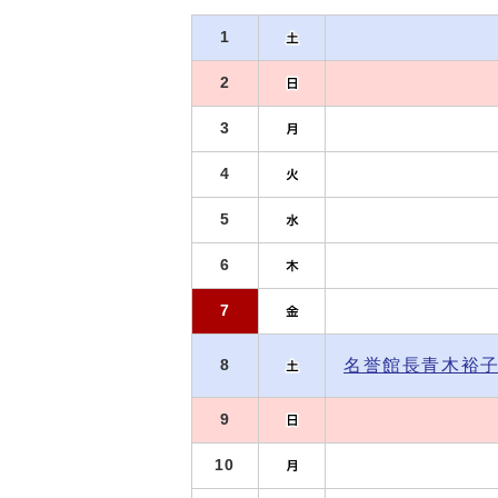
1
2
3
4
5
6
7
名誉館長青木裕子
8
9
10